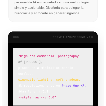
personal de IA empaquetado en una metodología
simple y accionable. Diseñada para delegar la
burocracia y enfocarte en generar ingresos.
PROMPT_ENGINEERING_v6.0
"High-end commercial photography
of [PRODUCT],
placed on a minimalist marble 
surface,
cinematic lighting, soft shadows,
8k resolution, shot on
Phase One XF,
80mm lens, f/2.8,
--style raw --v 6.0"