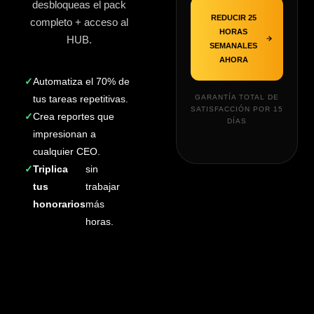
desbloqueas el pack
REDUCIR 25
completo + acceso al
HORAS
HUB.
SEMANALES
AHORA
✓
Automatiza el 70% de
GARANTÍA TOTAL DE
tus tareas repetitivas.
SATISFACCIÓN POR 15
✓
Crea reportes que
DÍAS
impresionan a
cualquier CEO.
✓
Triplica
sin
tus
trabajar
honorarios
más
horas.