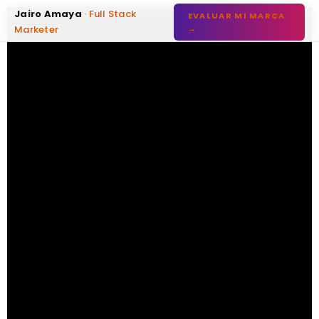
Jairo Amaya
· Full Stack
EVALUAR MI MARCA
Marketer
→