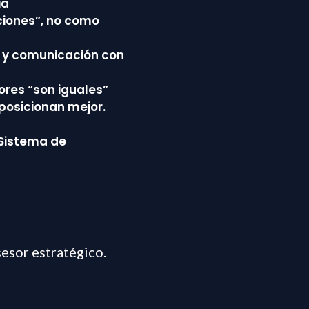
ia
ciones”, no como
 y comunicación con
ores “son iguales”
osicionan mejor.
 Sistema de
sesor estratégico.