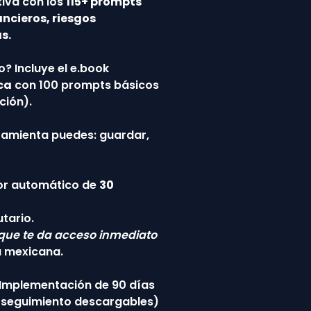
tiva con los
115+ prompts
ancieros, riesgos
s.
? Incluye el e.book
ca
con 100 prompts básicos
ción).
ramienta puedes: guardar,
r automático de
30
tario.
que te da acceso inmediato
a mexicana.
e Implementación de 90 días
de seguimiento descargables)