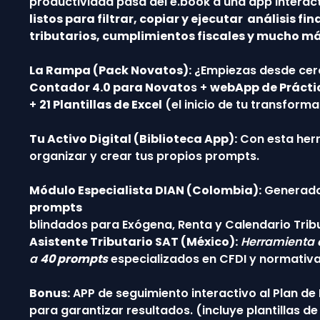
productividad pasa del e.book a una app interac
listos
para filtrar, copiar y ejecutar análisis fin
tributarios, cumplimientos fiscales y mucho má
La Rampa (Pack Novatos):
¿Empiezas desde cero
Contador 4.0 para Novato
s +
webApp de Prácti
+
21 Plantillas de Excel
(el inicio de tu transforma
Tu Activo Digital (Biblioteca App):
Con esta her
organizar y crear tus propios prompts.
Módulo Especialista DIAN (Colombia):
Generado
prompts
blindados para Exógena, Renta y Calendario Tribu
Asistente Tributario SAT (México):
Herramienta 
a
40 prompts
especializados en CFDI y normativ
Bonus:
APP de seguimiento interactivo al Plan d
para garantizar resultados. (incluye plantillas 