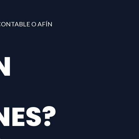
 CONTABLE O AFÍN
N
NES?