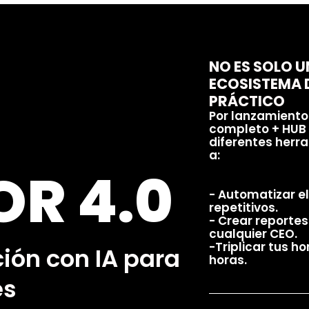
NO ES SOLO U
ECOSISTEMA D
PRÁCTICO
Por lanzamiento
completo + HUB 
diferentes herr
a:
R 4.0
- Automatizar el
repetitivos.
- Crear reporte
cualquier CEO.
-Triplicar tus h
ión con IA para
horas.
es