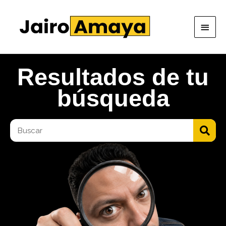
Ir
Men
al
princ
contenido
Resultados de tu
búsqueda
Buscar