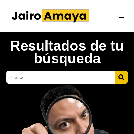
Ir
Men
al
princ
contenido
Resultados de tu
búsqueda
Buscar