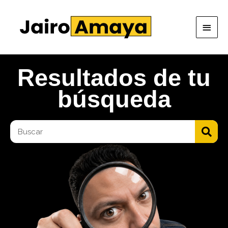
Ir
Men
al
princ
contenido
Resultados de tu
búsqueda
Buscar