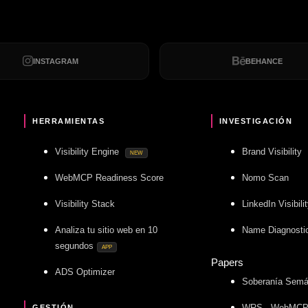
INSTAGRAM
BEHANCE
HERRAMIENTAS
INVESTIGACIÓN
Visibility Engine
Brand Visibility
NEW
WebMCP Readiness Score
Nomo Scan
Visibility Stack
LinkedIn Visibil
Analiza tu sitio web en 10
Name Diagnosti
segundos
APP
Papers
ADS Optimizer
Soberanía Semá
WRS - WebMC
GESTIÓN