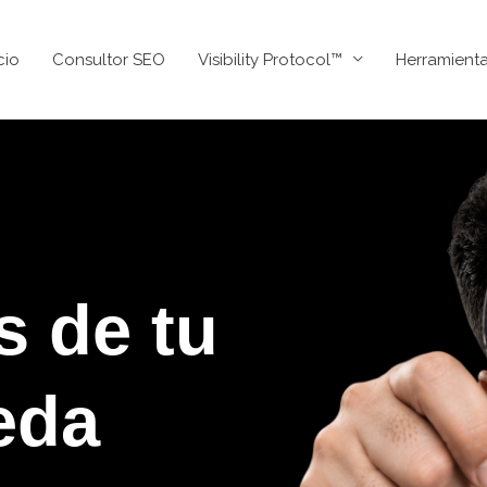
cio
Consultor SEO
Visibility Protocol™
Herramient
s de tu
eda