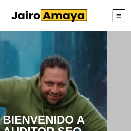
Ir
Men
al
princ
contenido
BIENVENIDO A